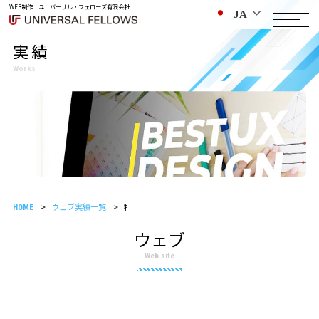
WEB制作｜ユニバーサル・フェローズ有限会社
JA
実績
Works
ウェブ実績一覧
物流コンサルティング会社様 制作事例
HOME
ウェブ
Web site