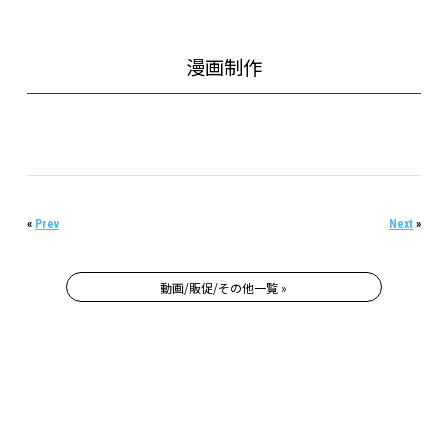
漫画制作
«
Prev
Next
»
動画/販促/その他一覧 »