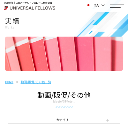
WEB制作｜ユニバーサル・フェローズ有限会社
JA
実績
Works
動画/販促/その他一覧
漫画制作事例
HOME
動画/販促/その他
Movie/SP/etc...
カテゴリー