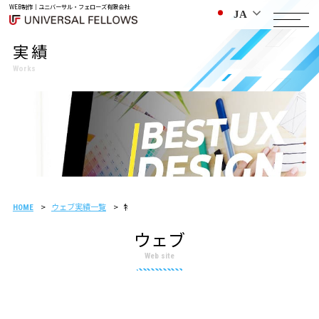
WEB制作｜ユニバーサル・フェローズ有限会社
JA
実績
Works
ウェブ実績一覧
物流サポート会社様 制作事例
HOME
ウェブ
Web site