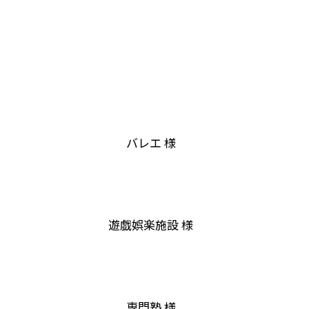
バレエ 様
遊戯娯楽施設 様
専門塾 様