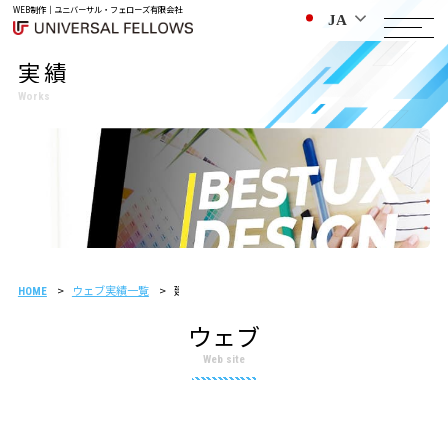
WEB制作｜ユニバーサル・フェローズ有限会社
JA
実績
Works
ウェブ実績一覧
建築金物卸会社様 制作事例
HOME
ウェブ
Web site