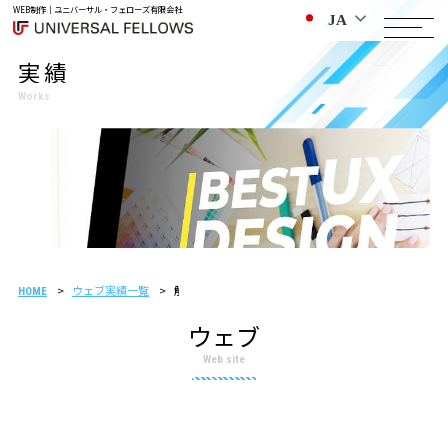
WEB制作｜ユニバーサル・フェローズ有限会社
JA
実績
Works
ウェブ実績一覧
解体工事会社様 制作事例
HOME
ウェブ
Web site