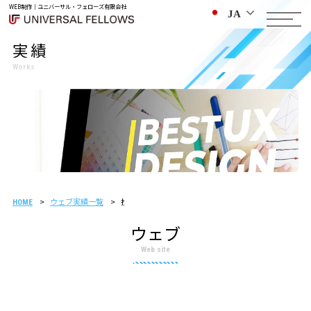
WEB制作｜ユニバーサル・フェローズ有限会社
JA
実績
Works
ウェブ実績一覧
投資情報会社様 制作事例
HOME
ウェブ
Web site