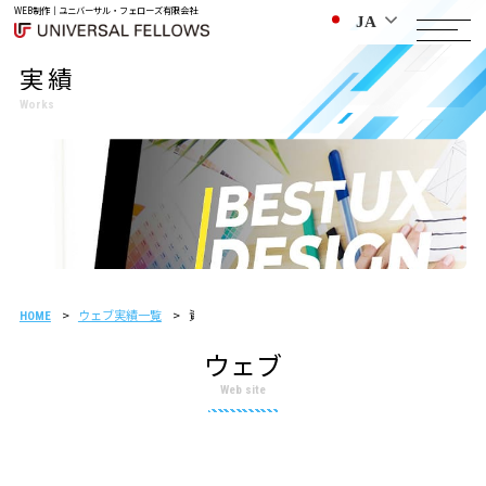
WEB制作｜ユニバーサル・フェローズ有限会社
JA
実績
Works
ウェブ実績一覧
資金調達サポート会社様 制作事例
HOME
ウェブ
Web site