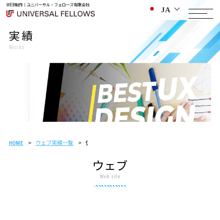
WEB制作｜ユニバーサル・フェローズ有限会社
JA
実績
Works
ウェブ実績一覧
住宅建設会社様 制作事例
HOME
ウェブ
Web site